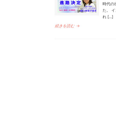
時代の
た。 
れ […]
続きを読む
→