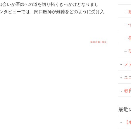
出会いが医師への道を切り拓くきっかけとなりまし
インタビューでは、関口医師が難聴をどのように受け入
Back to Top
メ
ユ
教
最近
【