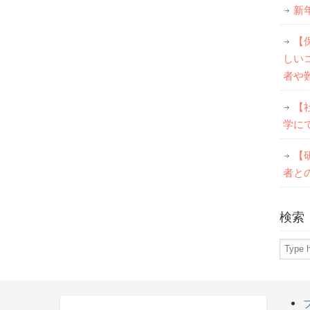
新
【
しい
者や
【
学に
【
者と
検索