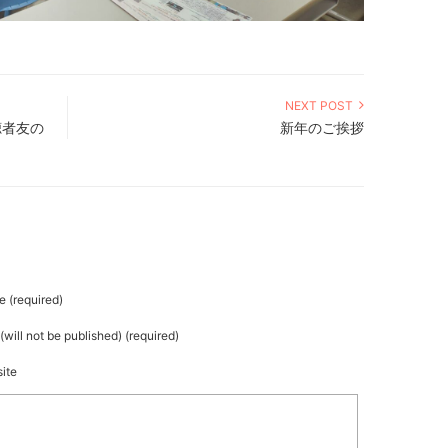
NEXT POST
聴者友の
新年のご挨拶
 (required)
(will not be published) (required)
ite