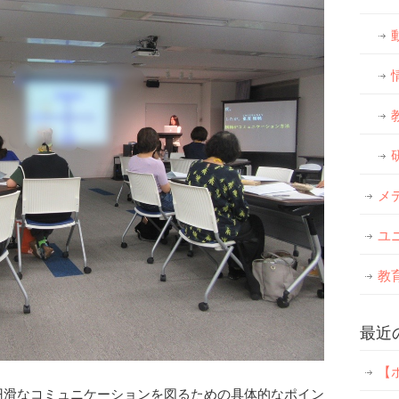
メ
ユ
教
最近
【
円滑なコミュニケーションを図るための具体的なポイン