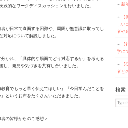
新
実践的なワークディスカッションを行いました。
【
しい
聴者が日常で直面する困難や、周囲が無意識に取ってし
者や
な対応について解説しました。
【
学に
に分かれ、「具体的な場面でどう対応するか」を考える
【
施し、発見や気づきを共有し合いました。
者と
務教育でもっと早く伝えてほしい』『今日学んだことを
検索
い』というお声をたくさんいただきました。
加者の皆様からのご感想＞