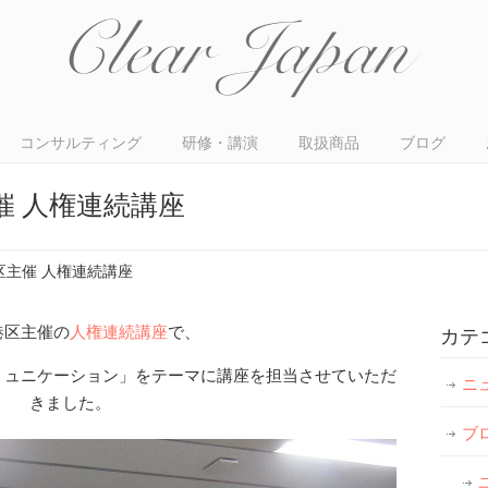
コンサルティング
研修・講演
取扱商品
ブログ
催 人権連続講座
区主催 人権連続講座
港区主催の
人権連続講座
で、
カテ
ミュニケーション」をテーマに講座を担当させていただ
ニ
きました。
ブ