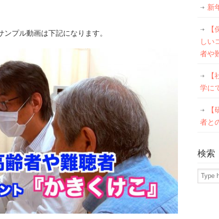
新
【
のサンプル動画は下記になります。
しい
者や
【
学に
【
者と
検索