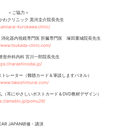
＜ご協力＞
かわクリニック 黒河圭介院長先生
/kamiarai-kurokawa.clinic/
 消化器内視鏡専門医 肝臓専門医 塚田重城院長先生
//www.tsukada-clinic.com/
整形外科内科 宮川一郎院長先生
tps://narashinodai.jp/
ストレーター（難聴カード＆筆談しますパネル）
//www.takeshimurai.com/
さん（耳にやさしいポストカード＆DVD教材デザイン）
ps://ameblo.jp/pomu29/
EAR JAPAN研修・講演