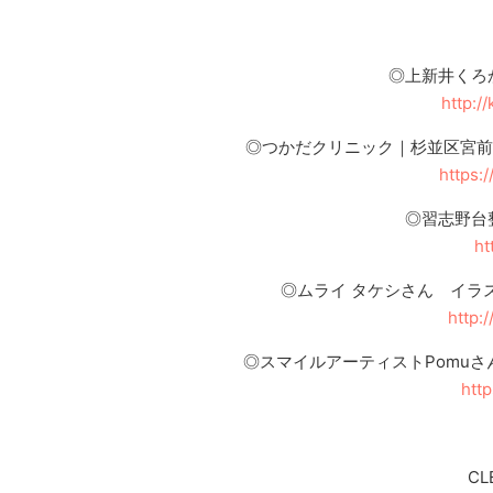
◎上新井くろ
http:/
◎つかだクリニック｜杉並区宮前
https:
◎習志野台
ht
◎ムライ タケシさん イラ
http:
◎スマイルアーティストPomu
htt
CL