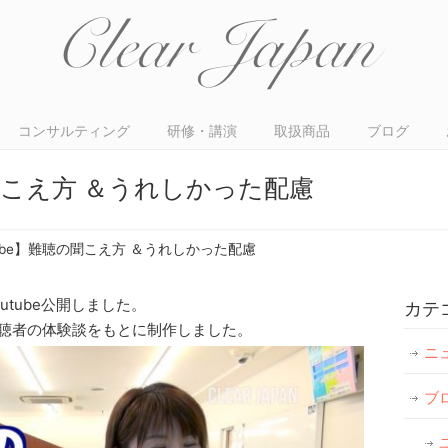
コンサルティング
研修・講演
取扱商品
ブログ
の聞こえ方 ＆うれしかった配慮
tube】難聴の聞こえ方 ＆うれしかった配慮
outube公開しました。
カテ
聴者の体験談をもとに制作しました。
ニ
ブ