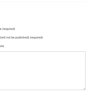
 (required)
(will not be published) (required)
ite