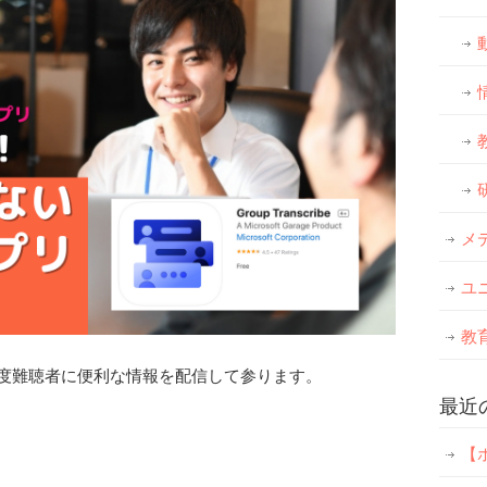
メ
ユ
教
や軽度難聴者に便利な情報を配信して参ります。
最近
【