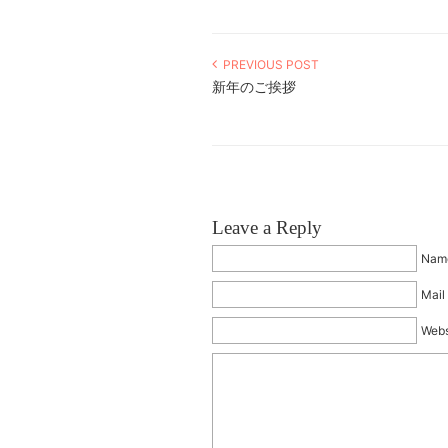
PREVIOUS POST
新年のご挨拶
Leave a Reply
Name
Mail 
Webs